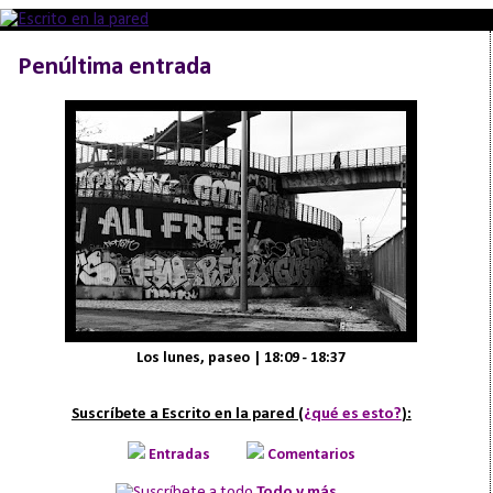
Penúltima entrada
Los lunes, paseo | 18:09 - 18:37
Suscríbete a Escrito en la pared (
¿qué es esto?
):
Entradas
Comentarios
Todo y más