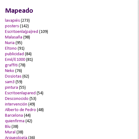
Mapeado
lavapiés
(273)
posters
(142)
Escritoenla(pa)red
(109)
Malasaña
(98)
Nuria
(95)
Eltono
(91)
publicidad
(84)
Emil/E1000
(81)
graffiti
(78)
Neko
(76)
DosJotas
(62)
sam3
(59)
pintura
(55)
Escritoenlapared
(54)
Desconocido
(53)
intervención
(49)
Alberto de Pedro
(48)
Barcelona
(44)
quienfirma
(42)
Blu
(38)
Mural
(38)
Arqueología
(36)