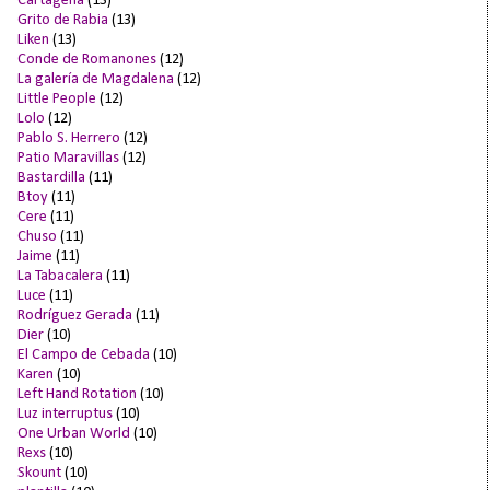
Cartagena
(13)
Grito de Rabia
(13)
Liken
(13)
Conde de Romanones
(12)
La galería de Magdalena
(12)
Little People
(12)
Lolo
(12)
Pablo S. Herrero
(12)
Patio Maravillas
(12)
Bastardilla
(11)
Btoy
(11)
Cere
(11)
Chuso
(11)
Jaime
(11)
La Tabacalera
(11)
Luce
(11)
Rodríguez Gerada
(11)
Dier
(10)
El Campo de Cebada
(10)
Karen
(10)
Left Hand Rotation
(10)
Luz interruptus
(10)
One Urban World
(10)
Rexs
(10)
Skount
(10)