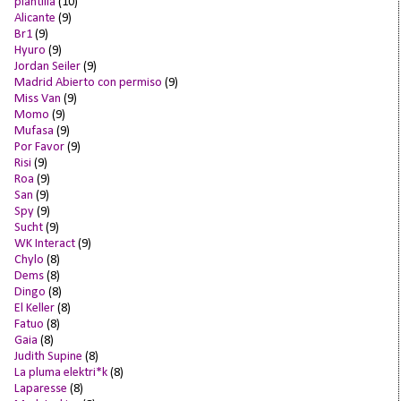
plantilla
(10)
Alicante
(9)
Br1
(9)
Hyuro
(9)
Jordan Seiler
(9)
Madrid Abierto con permiso
(9)
Miss Van
(9)
Momo
(9)
Mufasa
(9)
Por Favor
(9)
Risi
(9)
Roa
(9)
San
(9)
Spy
(9)
Sucht
(9)
WK Interact
(9)
Chylo
(8)
Dems
(8)
Dingo
(8)
El Keller
(8)
Fatuo
(8)
Gaia
(8)
Judith Supine
(8)
La pluma elektri*k
(8)
Laparesse
(8)