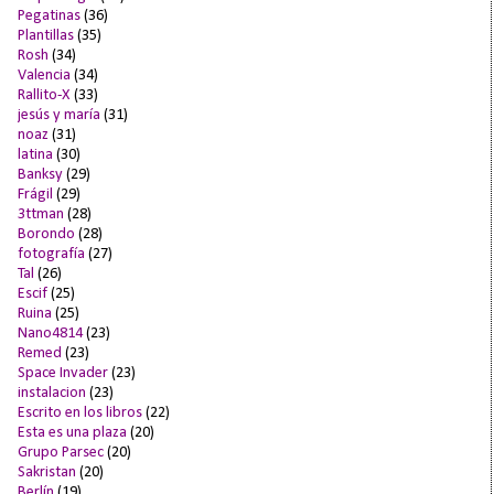
Pegatinas
(36)
Plantillas
(35)
Rosh
(34)
Valencia
(34)
Rallito-X
(33)
jesús y maría
(31)
noaz
(31)
latina
(30)
Banksy
(29)
Frágil
(29)
3ttman
(28)
Borondo
(28)
fotografía
(27)
Tal
(26)
Escif
(25)
Ruina
(25)
Nano4814
(23)
Remed
(23)
Space Invader
(23)
instalacion
(23)
Escrito en los libros
(22)
Esta es una plaza
(20)
Grupo Parsec
(20)
Sakristan
(20)
Berlín
(19)