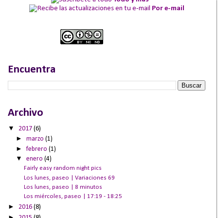
Por e-mail
Encuentra
Archivo
▼
2017
(6)
►
marzo
(1)
►
febrero
(1)
▼
enero
(4)
Fairly easy random night pics
Los lunes, paseo | Variaciones 69
Los lunes, paseo | 8 minutos
Los miércoles, paseo | 17:19 - 18:25
►
2016
(8)
►
2015
(8)