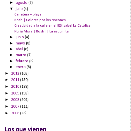
►
agosto
(7)
▼
julio
(4)
Carretera y playa
Rosh | Colores por los rincones
Creatividad a la calle en el IES Isabel La Católica
Nuria Mora | Rosh || La esquinita
►
junio
(4)
►
mayo
(8)
►
abril
(6)
►
marzo
(7)
►
febrero
(8)
►
enero
(8)
►
2012
(103)
►
2011
(130)
►
2010
(188)
►
2009
(193)
►
2008
(201)
►
2007
(111)
►
2006
(36)
Los que vienen