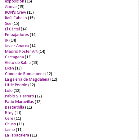
exposición
(16)
Above
(15)
RON's Crew
(15)
Raúl Cabello
(15)
Sue
(15)
El Cártel
(14)
Embajadores
(14)
JR
(14)
Javier Abarca
(14)
Madrid Poster Art
(14)
Cartagena
(13)
Grito de Rabia
(13)
Liken
(13)
Conde de Romanones
(12)
La galería de Magdalena
(12)
Little People
(12)
Lolo
(12)
Pablo S. Herrero
(12)
Patio Maravillas
(12)
Bastardilla
(11)
Btoy
(11)
Cere
(11)
Chuso
(11)
Jaime
(11)
La Tabacalera
(11)