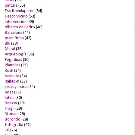
sam3
(59)
pintura
(55)
Escritoenlapared
(54)
Desconocido
(53)
intervención
(49)
Alberto de Pedro
(48)
Barcelona
(44)
quienfirma
(42)
Blu
(38)
Mural
(38)
Arqueología
(36)
Pegatinas
(36)
Plantillas
(35)
Rosh
(34)
Valencia
(34)
Rallito-X
(33)
jesús y maría
(31)
noaz
(31)
latina
(30)
Banksy
(29)
Frágil
(29)
3ttman
(28)
Borondo
(28)
fotografía
(27)
Tal
(26)