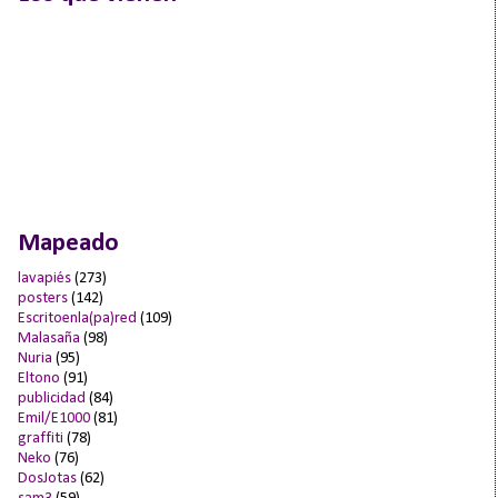
Mapeado
lavapiés
(273)
posters
(142)
Escritoenla(pa)red
(109)
Malasaña
(98)
Nuria
(95)
Eltono
(91)
publicidad
(84)
Emil/E1000
(81)
graffiti
(78)
Neko
(76)
DosJotas
(62)