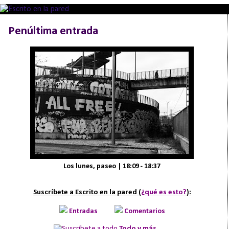
Penúltima entrada
Los lunes, paseo | 18:09 - 18:37
Suscríbete a Escrito en la pared (
¿qué es esto?
):
Entradas
Comentarios
Todo y más