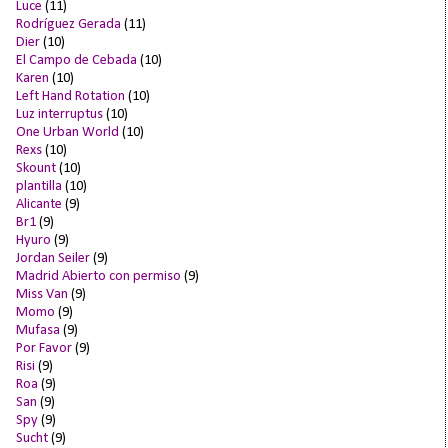
Luce
(11)
Rodríguez Gerada
(11)
Dier
(10)
El Campo de Cebada
(10)
Karen
(10)
Left Hand Rotation
(10)
Luz interruptus
(10)
One Urban World
(10)
Rexs
(10)
Skount
(10)
plantilla
(10)
Alicante
(9)
Br1
(9)
Hyuro
(9)
Jordan Seiler
(9)
Madrid Abierto con permiso
(9)
Miss Van
(9)
Momo
(9)
Mufasa
(9)
Por Favor
(9)
Risi
(9)
Roa
(9)
San
(9)
Spy
(9)
Sucht
(9)