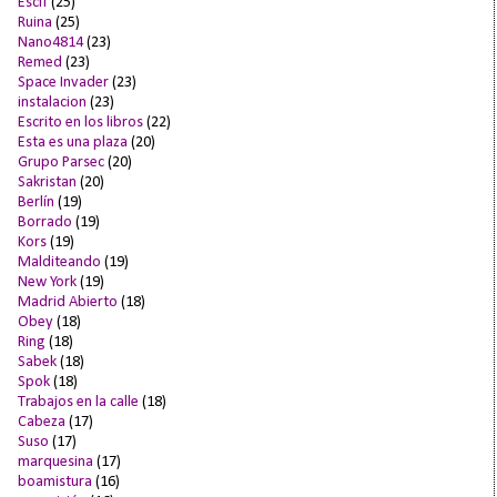
Escif
(25)
Ruina
(25)
Nano4814
(23)
Remed
(23)
Space Invader
(23)
instalacion
(23)
Escrito en los libros
(22)
Esta es una plaza
(20)
Grupo Parsec
(20)
Sakristan
(20)
Berlín
(19)
Borrado
(19)
Kors
(19)
Malditeando
(19)
New York
(19)
Madrid Abierto
(18)
Obey
(18)
Ring
(18)
Sabek
(18)
Spok
(18)
Trabajos en la calle
(18)
Cabeza
(17)
Suso
(17)
marquesina
(17)
boamistura
(16)