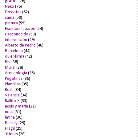
graffiti
(78)
Neko
(76)
DosJotas
(62)
sam3
(59)
pintura
(55)
Escritoenlapared
(54)
Desconocido
(53)
intervención
(49)
Alberto de Pedro
(48)
Barcelona
(44)
quienfirma
(42)
Blu
(38)
Mural
(38)
Arqueología
(36)
Pegatinas
(36)
Plantillas
(35)
Rosh
(34)
Valencia
(34)
Rallito-X
(33)
jesús y maría
(31)
noaz
(31)
latina
(30)
Banksy
(29)
Frágil
(29)
3ttman
(28)