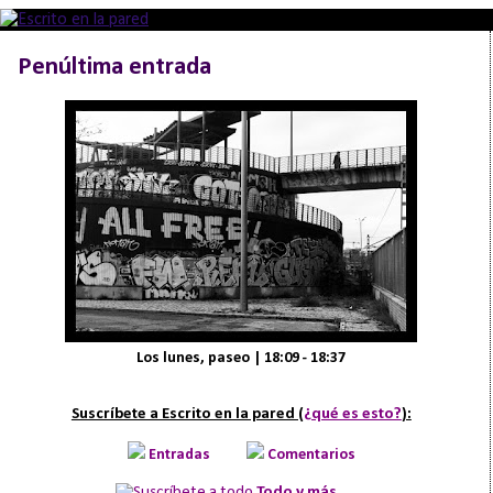
Penúltima entrada
Los lunes, paseo | 18:09 - 18:37
Suscríbete a Escrito en la pared (
¿qué es esto?
):
Entradas
Comentarios
Todo y más