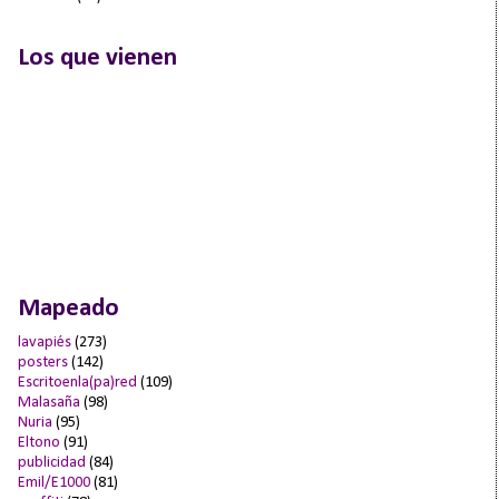
Los que vienen
Mapeado
lavapiés
(273)
posters
(142)
Escritoenla(pa)red
(109)
Malasaña
(98)
Nuria
(95)
Eltono
(91)
publicidad
(84)
Emil/E1000
(81)