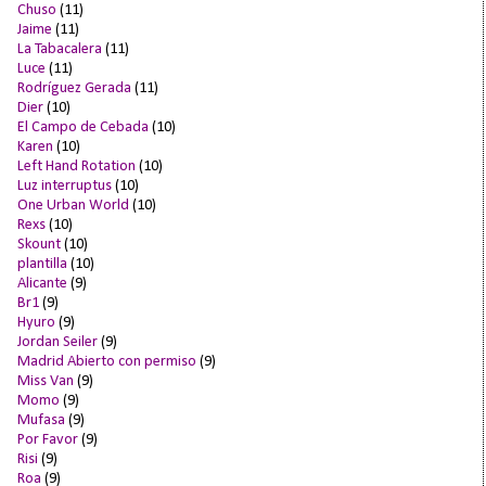
Chuso
(11)
Jaime
(11)
La Tabacalera
(11)
Luce
(11)
Rodríguez Gerada
(11)
Dier
(10)
El Campo de Cebada
(10)
Karen
(10)
Left Hand Rotation
(10)
Luz interruptus
(10)
One Urban World
(10)
Rexs
(10)
Skount
(10)
plantilla
(10)
Alicante
(9)
Br1
(9)
Hyuro
(9)
Jordan Seiler
(9)
Madrid Abierto con permiso
(9)
Miss Van
(9)
Momo
(9)
Mufasa
(9)
Por Favor
(9)
Risi
(9)
Roa
(9)