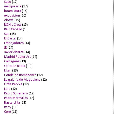
Suso
(17)
marquesina
(17)
boamistura
(16)
exposición
(16)
Above
(15)
RON's Crew
(15)
Raúl Cabello
(15)
Sue
(15)
El Cártel
(14)
Embajadores
(14)
JR
(14)
Javier Abarca
(14)
Madrid Poster Art
(14)
Cartagena
(13)
Grito de Rabia
(13)
Liken
(13)
Conde de Romanones
(12)
La galería de Magdalena
(12)
Little People
(12)
Lolo
(12)
Pablo S. Herrero
(12)
Patio Maravillas
(12)
Bastardilla
(11)
Btoy
(11)
Cere
(11)