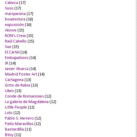
Cabeza
(17)
Suso
(17)
marquesina
(17)
boamistura
(16)
exposición
(16)
Above
(15)
RON's Crew
(15)
Raúl Cabello
(15)
Sue
(15)
El Cártel
(14)
Embajadores
(14)
JR
(14)
Javier Abarca
(14)
Madrid Poster Art
(14)
Cartagena
(13)
Grito de Rabia
(13)
Liken
(13)
Conde de Romanones
(12)
La galería de Magdalena
(12)
Little People
(12)
Lolo
(12)
Pablo S. Herrero
(12)
Patio Maravillas
(12)
Bastardilla
(11)
Btoy
(11)