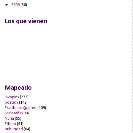
►
2006
(36)
Los que vienen
Mapeado
lavapiés
(273)
posters
(142)
Escritoenla(pa)red
(109)
Malasaña
(98)
Nuria
(95)
Eltono
(91)
publicidad
(84)