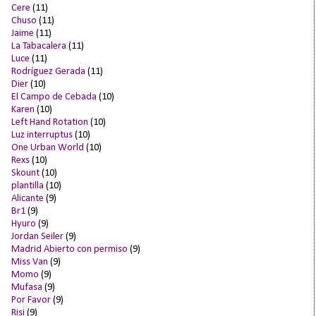
Cere
(11)
Chuso
(11)
Jaime
(11)
La Tabacalera
(11)
Luce
(11)
Rodríguez Gerada
(11)
Dier
(10)
El Campo de Cebada
(10)
Karen
(10)
Left Hand Rotation
(10)
Luz interruptus
(10)
One Urban World
(10)
Rexs
(10)
Skount
(10)
plantilla
(10)
Alicante
(9)
Br1
(9)
Hyuro
(9)
Jordan Seiler
(9)
Madrid Abierto con permiso
(9)
Miss Van
(9)
Momo
(9)
Mufasa
(9)
Por Favor
(9)
Risi
(9)