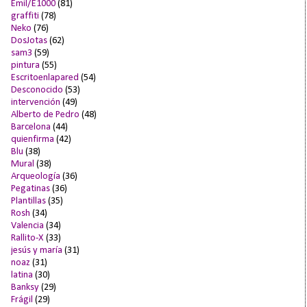
Emil/E1000
(81)
graffiti
(78)
Neko
(76)
DosJotas
(62)
sam3
(59)
pintura
(55)
Escritoenlapared
(54)
Desconocido
(53)
intervención
(49)
Alberto de Pedro
(48)
Barcelona
(44)
quienfirma
(42)
Blu
(38)
Mural
(38)
Arqueología
(36)
Pegatinas
(36)
Plantillas
(35)
Rosh
(34)
Valencia
(34)
Rallito-X
(33)
jesús y maría
(31)
noaz
(31)
latina
(30)
Banksy
(29)
Frágil
(29)