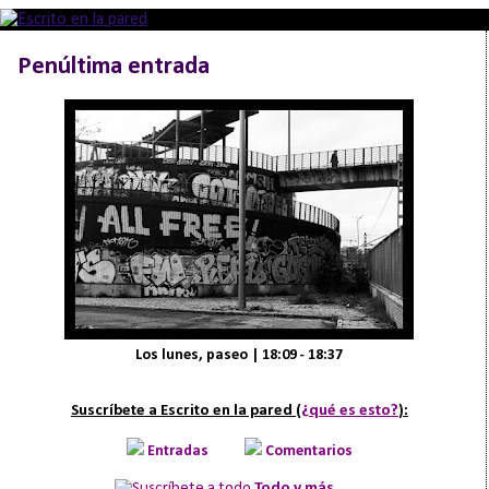
Penúltima entrada
Los lunes, paseo | 18:09 - 18:37
Suscríbete a Escrito en la pared (
¿qué es esto?
):
Entradas
Comentarios
Todo y más