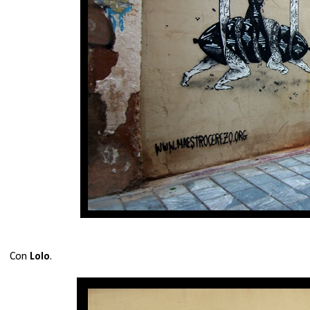
Con
Lolo
.