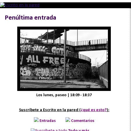
Penúltima entrada
Los lunes, paseo | 18:09 - 18:37
Suscríbete a Escrito en la pared (
¿qué es esto?
):
Entradas
Comentarios
Todo y más