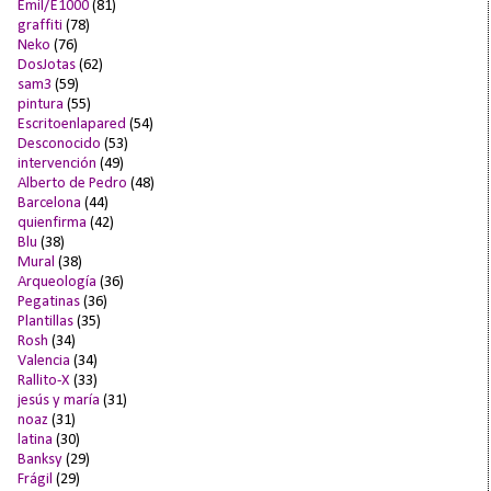
Emil/E1000
(81)
graffiti
(78)
Neko
(76)
DosJotas
(62)
sam3
(59)
pintura
(55)
Escritoenlapared
(54)
Desconocido
(53)
intervención
(49)
Alberto de Pedro
(48)
Barcelona
(44)
quienfirma
(42)
Blu
(38)
Mural
(38)
Arqueología
(36)
Pegatinas
(36)
Plantillas
(35)
Rosh
(34)
Valencia
(34)
Rallito-X
(33)
jesús y maría
(31)
noaz
(31)
latina
(30)
Banksy
(29)
Frágil
(29)