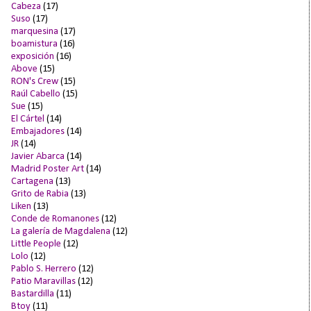
Cabeza
(17)
Suso
(17)
marquesina
(17)
boamistura
(16)
exposición
(16)
Above
(15)
RON's Crew
(15)
Raúl Cabello
(15)
Sue
(15)
El Cártel
(14)
Embajadores
(14)
JR
(14)
Javier Abarca
(14)
Madrid Poster Art
(14)
Cartagena
(13)
Grito de Rabia
(13)
Liken
(13)
Conde de Romanones
(12)
La galería de Magdalena
(12)
Little People
(12)
Lolo
(12)
Pablo S. Herrero
(12)
Patio Maravillas
(12)
Bastardilla
(11)
Btoy
(11)