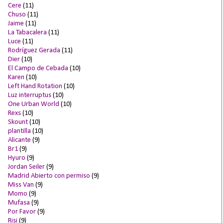
Cere
(11)
Chuso
(11)
Jaime
(11)
La Tabacalera
(11)
Luce
(11)
Rodríguez Gerada
(11)
Dier
(10)
El Campo de Cebada
(10)
Karen
(10)
Left Hand Rotation
(10)
Luz interruptus
(10)
One Urban World
(10)
Rexs
(10)
Skount
(10)
plantilla
(10)
Alicante
(9)
Br1
(9)
Hyuro
(9)
Jordan Seiler
(9)
Madrid Abierto con permiso
(9)
Miss Van
(9)
Momo
(9)
Mufasa
(9)
Por Favor
(9)
Risi
(9)