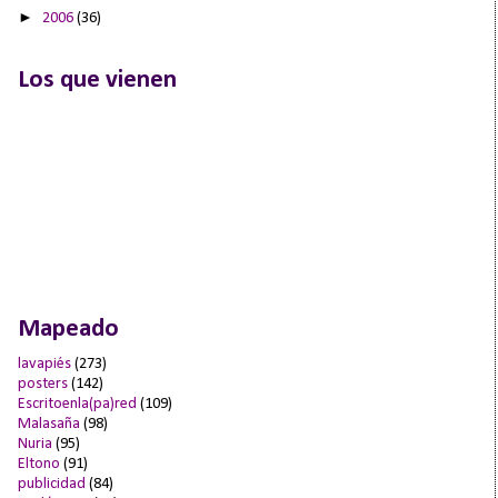
►
2006
(36)
Los que vienen
Mapeado
lavapiés
(273)
posters
(142)
Escritoenla(pa)red
(109)
Malasaña
(98)
Nuria
(95)
Eltono
(91)
publicidad
(84)