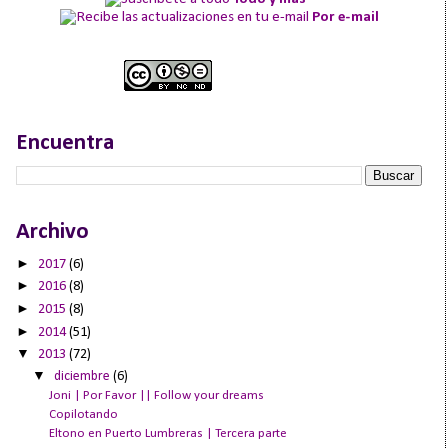
Por e-mail
Encuentra
Archivo
►
2017
(6)
►
2016
(8)
►
2015
(8)
►
2014
(51)
▼
2013
(72)
▼
diciembre
(6)
Joni | Por Favor || Follow your dreams
Copilotando
Eltono en Puerto Lumbreras | Tercera parte