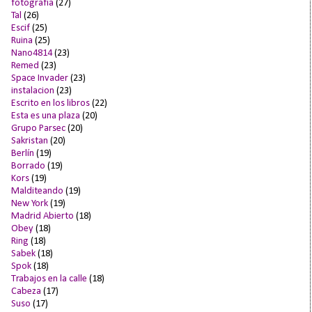
fotografía
(27)
Tal
(26)
Escif
(25)
Ruina
(25)
Nano4814
(23)
Remed
(23)
Space Invader
(23)
instalacion
(23)
Escrito en los libros
(22)
Esta es una plaza
(20)
Grupo Parsec
(20)
Sakristan
(20)
Berlín
(19)
Borrado
(19)
Kors
(19)
Malditeando
(19)
New York
(19)
Madrid Abierto
(18)
Obey
(18)
Ring
(18)
Sabek
(18)
Spok
(18)
Trabajos en la calle
(18)
Cabeza
(17)
Suso
(17)