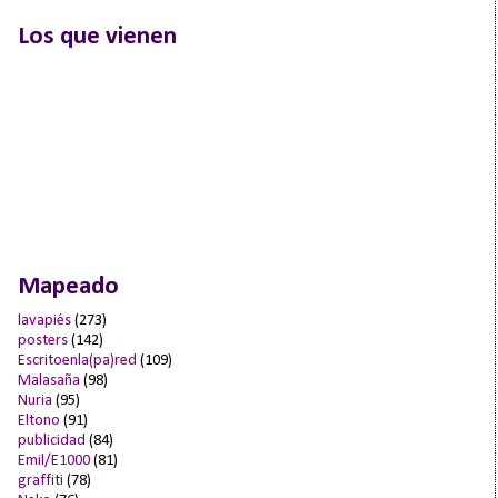
Los que vienen
Mapeado
lavapiés
(273)
posters
(142)
Escritoenla(pa)red
(109)
Malasaña
(98)
Nuria
(95)
Eltono
(91)
publicidad
(84)
Emil/E1000
(81)
graffiti
(78)