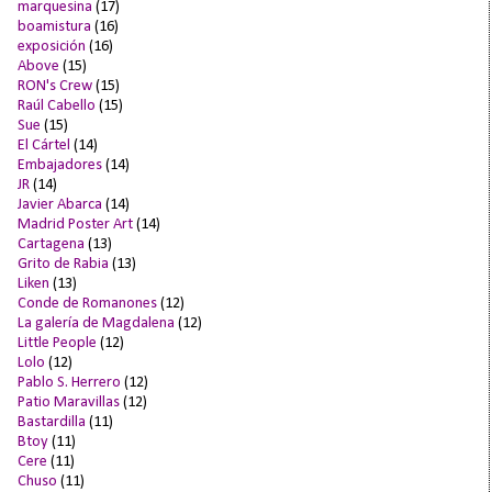
marquesina
(17)
boamistura
(16)
exposición
(16)
Above
(15)
RON's Crew
(15)
Raúl Cabello
(15)
Sue
(15)
El Cártel
(14)
Embajadores
(14)
JR
(14)
Javier Abarca
(14)
Madrid Poster Art
(14)
Cartagena
(13)
Grito de Rabia
(13)
Liken
(13)
Conde de Romanones
(12)
La galería de Magdalena
(12)
Little People
(12)
Lolo
(12)
Pablo S. Herrero
(12)
Patio Maravillas
(12)
Bastardilla
(11)
Btoy
(11)
Cere
(11)
Chuso
(11)