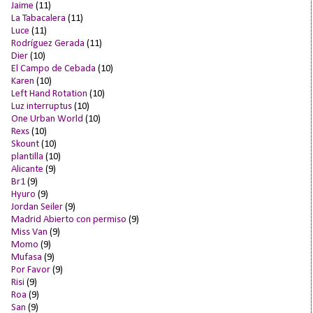
Jaime
(11)
La Tabacalera
(11)
Luce
(11)
Rodríguez Gerada
(11)
Dier
(10)
El Campo de Cebada
(10)
Karen
(10)
Left Hand Rotation
(10)
Luz interruptus
(10)
One Urban World
(10)
Rexs
(10)
Skount
(10)
plantilla
(10)
Alicante
(9)
Br1
(9)
Hyuro
(9)
Jordan Seiler
(9)
Madrid Abierto con permiso
(9)
Miss Van
(9)
Momo
(9)
Mufasa
(9)
Por Favor
(9)
Risi
(9)
Roa
(9)
San
(9)