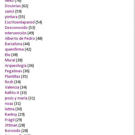
Neko
(76)
DosJotas
(62)
sam3
(59)
pintura
(55)
Escritoenlapared
(54)
Desconocido
(53)
intervención
(49)
Alberto de Pedro
(48)
Barcelona
(44)
quienfirma
(42)
Blu
(38)
Mural
(38)
Arqueología
(36)
Pegatinas
(36)
Plantillas
(35)
Rosh
(34)
Valencia
(34)
Rallito-X
(33)
jesús y maría
(31)
noaz
(31)
latina
(30)
Banksy
(29)
Frágil
(29)
3ttman
(28)
Borondo
(28)