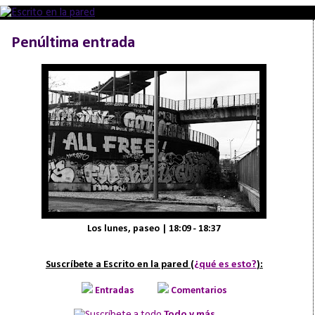
Penúltima entrada
Los lunes, paseo | 18:09 - 18:37
Suscríbete a Escrito en la pared (
¿qué es esto?
):
Entradas
Comentarios
Todo y más