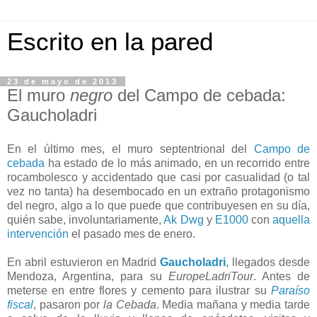
Escrito en la pared
23 de mayo de 2013
El muro
negro
del Campo de cebada:
Gaucholadri
En el último mes, el muro septentrional del
Campo de
cebada
ha estado de lo más animado, en un recorrido entre
rocambolesco y accidentado que casi por casualidad (o tal
vez no tanta) ha desembocado en un extraño protagonismo
del negro, algo a lo que puede que contribuyesen en su día,
quién sabe, involuntariamente,
Ak Dwg
y
E1000
con
aquella
intervención
el pasado mes de enero.
En abril estuvieron en Madrid
Gaucholadri
, llegados desde
Mendoza, Argentina, para su
EuropeLadriTour
. Antes de
meterse en entre flores y cemento para ilustrar su
Paraíso
fiscal
, pasaron por
la Cebada
. Media mañana y media tarde