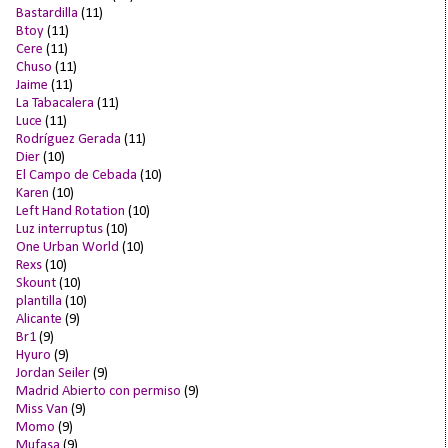
Bastardilla
(11)
Btoy
(11)
Cere
(11)
Chuso
(11)
Jaime
(11)
La Tabacalera
(11)
Luce
(11)
Rodríguez Gerada
(11)
Dier
(10)
El Campo de Cebada
(10)
Karen
(10)
Left Hand Rotation
(10)
Luz interruptus
(10)
One Urban World
(10)
Rexs
(10)
Skount
(10)
plantilla
(10)
Alicante
(9)
Br1
(9)
Hyuro
(9)
Jordan Seiler
(9)
Madrid Abierto con permiso
(9)
Miss Van
(9)
Momo
(9)
Mufasa
(9)