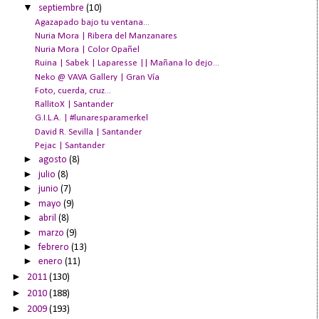
▼
septiembre
(10)
Agazapado bajo tu ventana...
Nuria Mora | Ribera del Manzanares
Nuria Mora | Color Opañel
Ruina | Sabek | Laparesse || Mañana lo dejo...
Neko @ VAVA Gallery | Gran Vía
Foto, cuerda, cruz...
RallitoX | Santander
G.I.L.A. | #lunaresparamerkel
David R. Sevilla | Santander
Pejac | Santander
►
agosto
(8)
►
julio
(8)
►
junio
(7)
►
mayo
(9)
►
abril
(8)
►
marzo
(9)
►
febrero
(13)
►
enero
(11)
►
2011
(130)
►
2010
(188)
►
2009
(193)