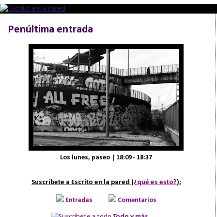
Penúltima entrada
Los lunes, paseo | 18:09 - 18:37
Suscríbete a Escrito en la pared (
¿qué es esto?
):
Entradas
Comentarios
Todo y más