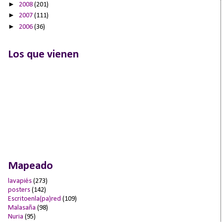
►
2008
(201)
►
2007
(111)
►
2006
(36)
Los que vienen
Mapeado
lavapiés
(273)
posters
(142)
Escritoenla(pa)red
(109)
Malasaña
(98)
Nuria
(95)