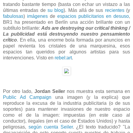
tratando bastante tiempo (basta con echar un vistazo a las
últimas entradas de
su blog
). Más allá de sus
recientes
(y
fabulosas
)
imágenes
de
espacios publicitarios en desuso
,
BR1 ha presentado en Berlín una acción brillante con un
subtítulo brillante:
Ads are destroying our critical thinkng /
La publicidad está destruyendo nuestro pensamiento
crítico
. En ella, una enorme bola formada por anuncios en
papel revienta los cristales de una marquesina, esos
espacios tan queridos por algunos artistas para sus
intervenciones. Visto en
rebel:art
.
Por otro lado,
Jordan Seiler
nos muestra esta semana en
Public Ad Campaign
una imagen (y la explica) que
reproduce la excusa de la industria publicitaria (o de sus
soportes) para mantener invasiones de nuestro espacio
como el de la imagen: impuestas (en este caso al
conductor), ilegales (en el caso de Estados Unidos) y hasta
peligrosas,
según cuenta Seiler
. ¿El texto traducido? "La
desaparición de este soporte cuesta puestos de trabajo e