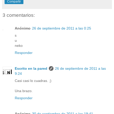
Compartir
3 comentarios:
Anónimo
26 de septiembre de 2011 a las 0:25
s
u
neko
Responder
Escrito en la pared
26 de septiembre de 2011 a las
9:24
Casi casi lo cuadras. ;)
Una brazo.
Responder
Anónimo
30 de septiembre de 2011 a las 19:41