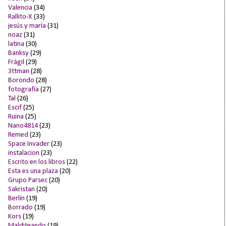
Valencia
(34)
Rallito-X
(33)
jesús y maría
(31)
noaz
(31)
latina
(30)
Banksy
(29)
Frágil
(29)
3ttman
(28)
Borondo
(28)
fotografía
(27)
Tal
(26)
Escif
(25)
Ruina
(25)
Nano4814
(23)
Remed
(23)
Space Invader
(23)
instalacion
(23)
Escrito en los libros
(22)
Esta es una plaza
(20)
Grupo Parsec
(20)
Sakristan
(20)
Berlín
(19)
Borrado
(19)
Kors
(19)
Malditeando
(19)