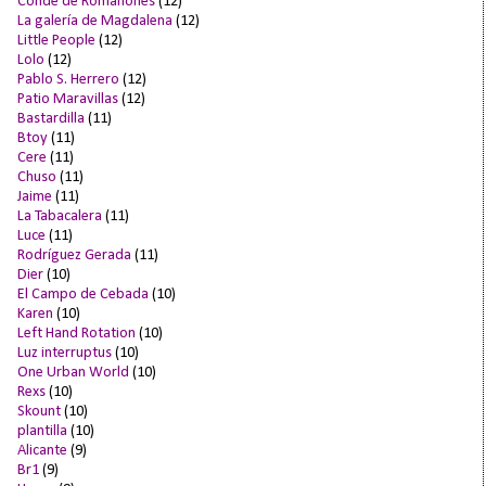
Conde de Romanones
(12)
La galería de Magdalena
(12)
Little People
(12)
Lolo
(12)
Pablo S. Herrero
(12)
Patio Maravillas
(12)
Bastardilla
(11)
Btoy
(11)
Cere
(11)
Chuso
(11)
Jaime
(11)
La Tabacalera
(11)
Luce
(11)
Rodríguez Gerada
(11)
Dier
(10)
El Campo de Cebada
(10)
Karen
(10)
Left Hand Rotation
(10)
Luz interruptus
(10)
One Urban World
(10)
Rexs
(10)
Skount
(10)
plantilla
(10)
Alicante
(9)
Br1
(9)