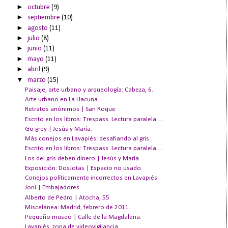
►
octubre
(9)
►
septiembre
(10)
►
agosto
(11)
►
julio
(8)
►
junio
(11)
►
mayo
(11)
►
abril
(9)
▼
marzo
(15)
Paisaje, arte urbano y arqueología: Cabeza, 6.
Arte urbano en La Llacuna.
Retratos anónimos | San Roque
Escrito en los libros: Trespass. Lectura paralela....
Go grey | Jesús y María.
Más conejos en Lavapiés: desafiando al gris.
Escrito en los libros: Trespass. Lectura paralela....
Los del gris deben dinero | Jesús y María
Exposición: DosJotas | Espacio no usado.
Conejos políticamente incorrectos en Lavapiés
Joni | Embajadores
Alberto de Pedro | Atocha, 55
Miscelánea: Madrid, febrero de 2011.
Pequeño museo | Calle de la Magdalena.
Lavapiés, zona de videovigilancia.