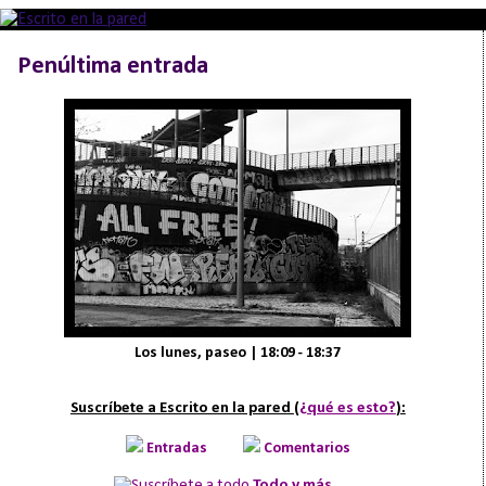
Penúltima entrada
Los lunes, paseo | 18:09 - 18:37
Suscríbete a Escrito en la pared (
¿qué es esto?
):
Entradas
Comentarios
Todo y más