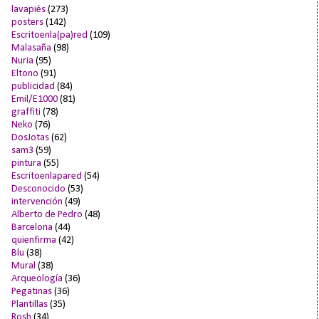
lavapiés
(273)
posters
(142)
Escritoenla(pa)red
(109)
Malasaña
(98)
Nuria
(95)
Eltono
(91)
publicidad
(84)
Emil/E1000
(81)
graffiti
(78)
Neko
(76)
DosJotas
(62)
sam3
(59)
pintura
(55)
Escritoenlapared
(54)
Desconocido
(53)
intervención
(49)
Alberto de Pedro
(48)
Barcelona
(44)
quienfirma
(42)
Blu
(38)
Mural
(38)
Arqueología
(36)
Pegatinas
(36)
Plantillas
(35)
Rosh
(34)