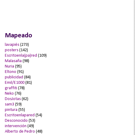
Mapeado
lavapiés
(273)
posters
(142)
Escritoenla(pa)red
(109)
Malasaña
(98)
Nuria
(95)
Eltono
(91)
publicidad
(84)
Emil/E1000
(81)
graffiti
(78)
Neko
(76)
DosJotas
(62)
sam3
(59)
pintura
(55)
Escritoenlapared
(54)
Desconocido
(53)
intervención
(49)
Alberto de Pedro
(48)