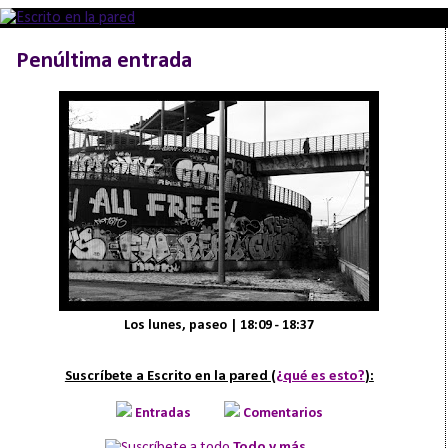
Penúltima entrada
Los lunes, paseo | 18:09 - 18:37
Suscríbete a Escrito en la pared (
¿qué es esto?
):
Entradas
Comentarios
Todo y más