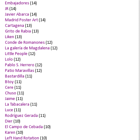
Embajadores
(14)
JR
(14)
Javier Abarca
(14)
Madrid Poster Art
(14)
Cartagena
(13)
Grito de Rabia
(13)
Liken
(13)
Conde de Romanones
(12)
La galería de Magdalena
(12)
Little People
(12)
Lolo
(12)
Pablo S. Herrero
(12)
Patio Maravillas
(12)
Bastardilla
(11)
Btoy
(11)
Cere
(11)
Chuso
(11)
Jaime
(11)
La Tabacalera
(11)
Luce
(11)
Rodríguez Gerada
(11)
Dier
(10)
El Campo de Cebada
(10)
Karen
(10)
Left Hand Rotation
(10)