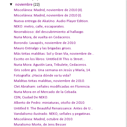
▼
noviembre
(22)
Miscelánea: Madrid, noviembre de 2010 (II).
Miscelánea: Madrid, noviembre de 2010 (I).
Nueva entrega de AkaUno. Audio Player Edition.
NEKO: metro, calle, escaparates.
Neorrabioso: del descubrimiento al hallazgo.
Nuria Mora, de vuelta en Cedaceros.
Borondo: Lavapiés, noviembre de 2010.
Mauro Entrialgo y las brigadas grises.
Más tiritas malditas: Sol y Gran Vía, noviembre de...
Escrito en los libros: Untitled.III This is Street...
Nuria Mora: Agustín Lara, Tribulete, Cedaceros.
Gris sobre gris. Una semana en Jesús y María, 14.
Fotografía: ¿Hacia dónde va tu vida?
Malditas tiritas malditas, noviembre de 2010.
Clet Abraham: señales modificadas en Florencia.
Nuria Mora en el Mercado de la Cebada.
CDN, Ciudad De NEKO.
Alberto de Pedro: miniaturas, otoño de 2010.
Untitled II. The Beautiful Renaissance. Antes de U...
Vandalismo ilustrado. NEKO, señales y pegatinas.
Miscelánea: Madrid, octubre de 2010.
Muralismo Morte, de Jens Besser.