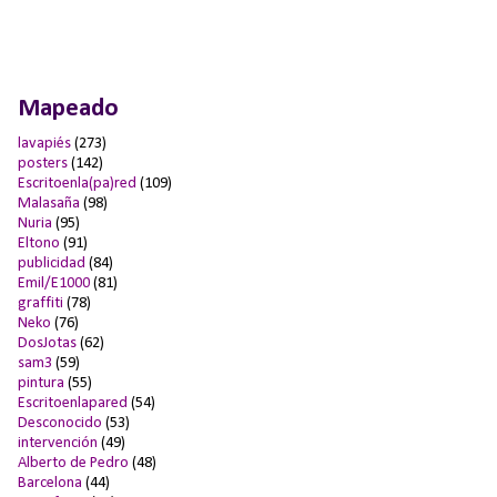
Mapeado
lavapiés
(273)
posters
(142)
Escritoenla(pa)red
(109)
Malasaña
(98)
Nuria
(95)
Eltono
(91)
publicidad
(84)
Emil/E1000
(81)
graffiti
(78)
Neko
(76)
DosJotas
(62)
sam3
(59)
pintura
(55)
Escritoenlapared
(54)
Desconocido
(53)
intervención
(49)
Alberto de Pedro
(48)
Barcelona
(44)