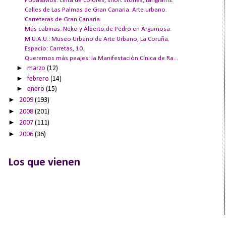
Popa&Mox: cinta de colores, short stories, tangrams.
Calles de Las Palmas de Gran Canaria. Arte urbano.
Carreteras de Gran Canaria.
Más cabinas: Neko y Alberto de Pedro en Argumosa.
M.U.A.U.: Museo Urbano de Arte Urbano, La Coruña.
Espacio: Carretas, 10.
Queremos más peajes: la Manifestación Cínica de Ra...
►
marzo
(12)
►
febrero
(14)
►
enero
(15)
►
2009
(193)
►
2008
(201)
►
2007
(111)
►
2006
(36)
Los que vienen