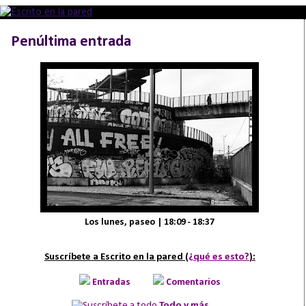
Penúltima entrada
Los lunes, paseo | 18:09 - 18:37
Suscríbete a Escrito en la pared (
¿qué es esto?
):
Entradas
Comentarios
Todo y más