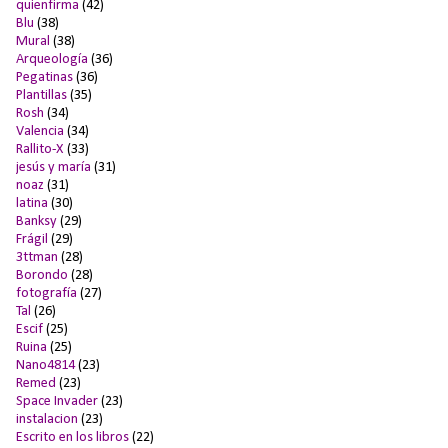
quienfirma
(42)
Blu
(38)
Mural
(38)
Arqueología
(36)
Pegatinas
(36)
Plantillas
(35)
Rosh
(34)
Valencia
(34)
Rallito-X
(33)
jesús y maría
(31)
noaz
(31)
latina
(30)
Banksy
(29)
Frágil
(29)
3ttman
(28)
Borondo
(28)
fotografía
(27)
Tal
(26)
Escif
(25)
Ruina
(25)
Nano4814
(23)
Remed
(23)
Space Invader
(23)
instalacion
(23)
Escrito en los libros
(22)