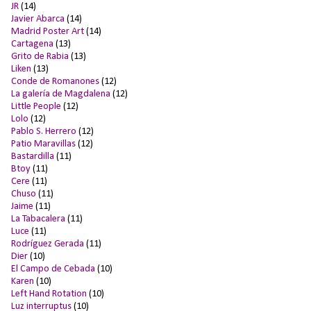
JR
(14)
Javier Abarca
(14)
Madrid Poster Art
(14)
Cartagena
(13)
Grito de Rabia
(13)
Liken
(13)
Conde de Romanones
(12)
La galería de Magdalena
(12)
Little People
(12)
Lolo
(12)
Pablo S. Herrero
(12)
Patio Maravillas
(12)
Bastardilla
(11)
Btoy
(11)
Cere
(11)
Chuso
(11)
Jaime
(11)
La Tabacalera
(11)
Luce
(11)
Rodríguez Gerada
(11)
Dier
(10)
El Campo de Cebada
(10)
Karen
(10)
Left Hand Rotation
(10)
Luz interruptus
(10)