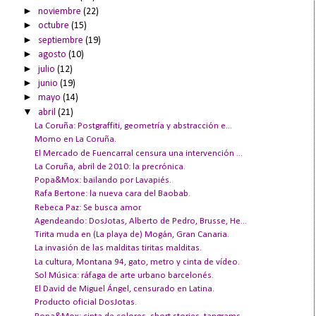
►
noviembre
(22)
►
octubre
(15)
►
septiembre
(19)
►
agosto
(10)
►
julio
(12)
►
junio
(19)
►
mayo
(14)
▼
abril
(21)
La Coruña: Postgraffiti, geometría y abstracción e...
Momo en La Coruña.
El Mercado de Fuencarral censura una intervención ...
La Coruña, abril de 2010: la precrónica.
Popa&Mox: bailando por Lavapiés.
Rafa Bertone: la nueva cara del Baobab.
Rebeca Paz: Se busca amor.
Agendeando: DosJotas, Alberto de Pedro, Brusse, He...
Tirita muda en (La playa de) Mogán, Gran Canaria.
La invasión de las malditas tiritas malditas.
La cultura, Montana 94, gato, metro y cinta de vídeo.
Sol Música: ráfaga de arte urbano barcelonés.
El David de Miguel Ángel, censurado en Latina.
Producto oficial DosJotas.