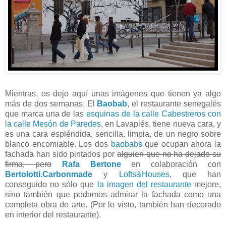
Mientras, os dejo aquí unas imágenes que tienen ya algo
más de dos semanas. El
Baobab
, el restaurante senegalés
que marca una de las
esquinas de la calle Cabestreros con
la calle Mesón de Paredes
, en Lavapiés, tiene nueva cara, y
es una cara espléndida, sencilla, limpia, de un negro sobre
blanco encomiable. Los dos
baobabs
que ocupan ahora la
fachada han sido pintados por
alguien que no ha dejado su
firma, pero
Rafa Bertone
en colaboración con
Bertolotti.Carbonmade
y
Lofts&Houses
, que han
conseguido no sólo que
la imagen
del restaurante
mejore,
sino también que podamos admirar la fachada como una
completa obra de arte. (Por lo visto, también han decorado
en interior del restaurante).