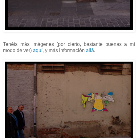
Tenéis más imágenes (por cierto, bastante buenas a mí
modo de ver)
aquí
, y más información
allá
.