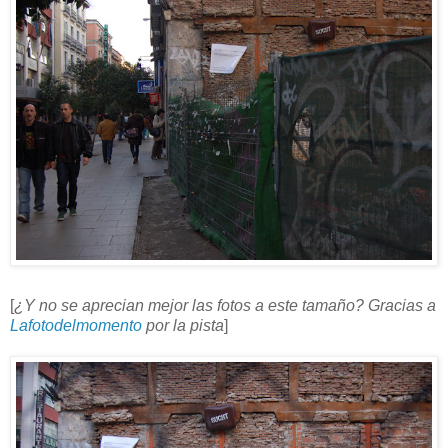
[
¿Y no se aprecian mejor las fotos a este tamaño? Gracias a
Lafotodelmomento
por la pista
]