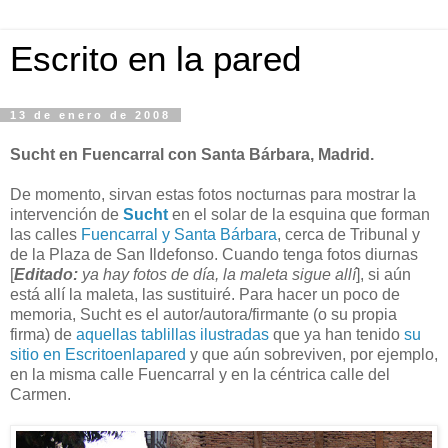
Escrito en la pared
13 de enero de 2008
Sucht en Fuencarral con Santa Bárbara, Madrid.
De momento, sirvan estas fotos nocturnas para mostrar la
intervención de
Sucht
en el solar de la esquina que forman
las calles
Fuencarral y Santa Bárbara
, cerca de Tribunal y
de la Plaza de San Ildefonso. Cuando tenga fotos diurnas
[
Editado:
ya hay fotos de día, la maleta sigue allí
]
, si aún
está allí la maleta, las sustituiré. Para hacer un poco de
memoria, Sucht es el autor/autora/firmante (o su propia
firma) de
aquellas tablillas ilustradas
que ya han tenido
su
sitio en Escritoenlapared
y que aún sobreviven, por ejemplo,
en la misma calle Fuencarral y en la céntrica calle del
Carmen.