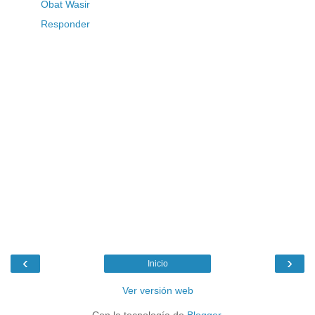
Obat Wasir
Responder
‹
›
Inicio
Ver versión web
Con la tecnología de
Blogger
.