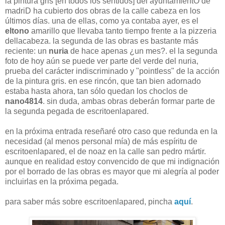
la pintura gris [en todos los sentidos] del ayuntamientO de
madriD ha cubierto dos obras de la calle cabeza en los
últimos días. una de ellas, como ya contaba ayer, es el
eltono
amarillo que llevaba tanto tiempo frente a la pizzeria
dellacabeza. la segunda de las obras es bastante más
reciente: un
nuria
de hace apenas ¿un mes?. el la segunda
foto de hoy aún se puede ver parte del verde del nuria,
prueba del carácter indiscriminado y "pointless" de la acción
de la pintura gris. en ese rincón, que tan bien adornado
estaba hasta ahora, tan sólo quedan los choclos de
nano4814
. sin duda, ambas obras deberán formar parte de
la segunda pegada de escritoenlapared.
en la próxima entrada reseñaré otro caso que redunda en la
necesidad (al menos personal mía) de más espíritu de
escritoenlapared, el de noaz en la calle san pedro mártir.
aunque en realidad estoy convencido de que mi indignación
por el borrado de las obras es mayor que mi alegría al poder
incluirlas en la próxima pegada.
para saber más sobre escritoenlapared, pincha
aquí
.