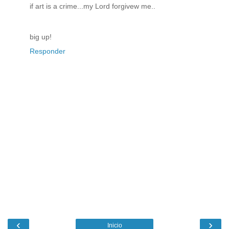
if art is a crime...my Lord forgivew me..
big up!
Responder
‹
›
Inicio