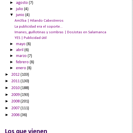
►
agosto
(7)
►
julio
(4)
▼
junio
(4)
Am3ba | Hilando Cabestreros
La publicidad era el soporte...
Imanes, guillotinas y sombras | DosJotas en Salamanca
YES | Publicidad útil
►
mayo
(8)
►
abril
(6)
►
marzo
(7)
►
febrero
(8)
►
enero
(8)
►
2012
(103)
►
2011
(130)
►
2010
(188)
►
2009
(193)
►
2008
(201)
►
2007
(111)
►
2006
(36)
Los que vienen