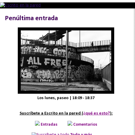
Penúltima entrada
Los lunes, paseo | 18:09 - 18:37
Suscríbete a Escrito en la pared (
¿qué es esto?
):
Entradas
Comentarios
Todo y más