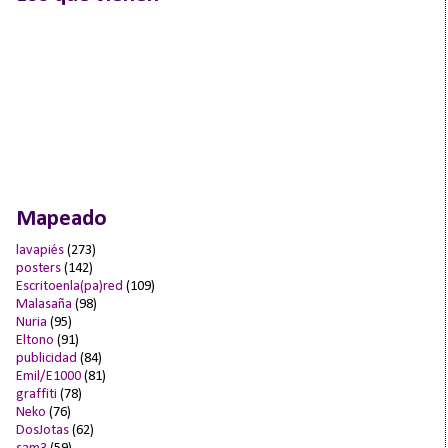
Mapeado
lavapiés
(273)
posters
(142)
Escritoenla(pa)red
(109)
Malasaña
(98)
Nuria
(95)
Eltono
(91)
publicidad
(84)
Emil/E1000
(81)
graffiti
(78)
Neko
(76)
DosJotas
(62)