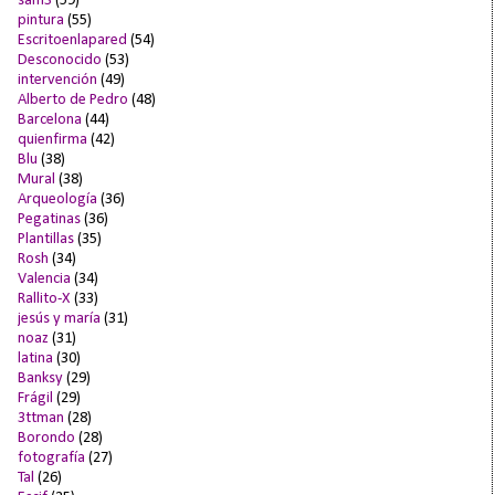
sam3
(59)
pintura
(55)
Escritoenlapared
(54)
Desconocido
(53)
intervención
(49)
Alberto de Pedro
(48)
Barcelona
(44)
quienfirma
(42)
Blu
(38)
Mural
(38)
Arqueología
(36)
Pegatinas
(36)
Plantillas
(35)
Rosh
(34)
Valencia
(34)
Rallito-X
(33)
jesús y maría
(31)
noaz
(31)
latina
(30)
Banksy
(29)
Frágil
(29)
3ttman
(28)
Borondo
(28)
fotografía
(27)
Tal
(26)