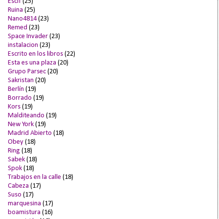
Escif
(25)
Ruina
(25)
Nano4814
(23)
Remed
(23)
Space Invader
(23)
instalacion
(23)
Escrito en los libros
(22)
Esta es una plaza
(20)
Grupo Parsec
(20)
Sakristan
(20)
Berlín
(19)
Borrado
(19)
Kors
(19)
Malditeando
(19)
New York
(19)
Madrid Abierto
(18)
Obey
(18)
Ring
(18)
Sabek
(18)
Spok
(18)
Trabajos en la calle
(18)
Cabeza
(17)
Suso
(17)
marquesina
(17)
boamistura
(16)